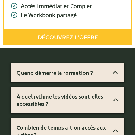
Accès Immédiat et Complet
Le Workbook partagé
DÉCOUVREZ L'OFFRE
Quand démarre la formation ?
La formation démarre immédiatement : à
l'achat vous recevez un mail avec le premier
module et le document de travail, puis
À quel rythme les vidéos sont-elles
chaque semaine un nouveau module est
accessibles ?
débloqué, pour un total de 4 modules.
Chaque semaine un nouveau module est
débloqué, pour que vous puissiez avancer à
Combien de temps a-t-on accès aux
votre rythme, tout en ayant un temps
vidéos ?