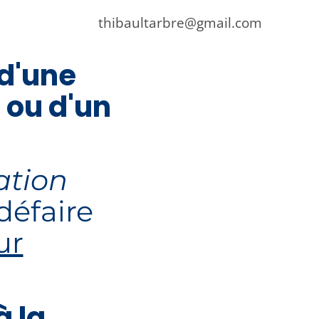
thibaultarbre@gmail.com
 d'une
r ou d'un
ation
défaire
ur
à la