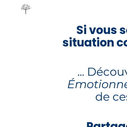
Si vous 
situation c
... Déco
Émotionne
de c
Partage