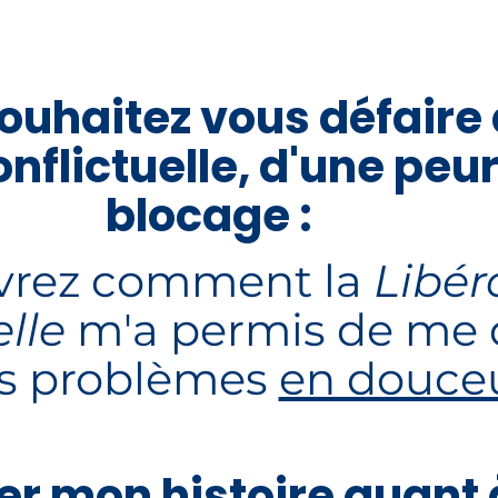
souhaitez vous défaire
onflictuelle, d'une peu
blocage :
uvrez comment la
Libér
lle
m'a permis de me 
es problèmes
en douce
r mon histoire quant 