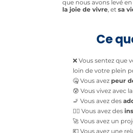
que nous avons levé en 
la joie de vivre
, et
sa v
Ce que
❌ Vous sentez que v
loin de votre plein p
🤐 Vous avez
peur d
😰 Vous vivez avec l
🚬 Vous avez des
ad
😵‍💫 Vous avez des
in
🚀 Vous avez un proje
💶 Vous avez une rela