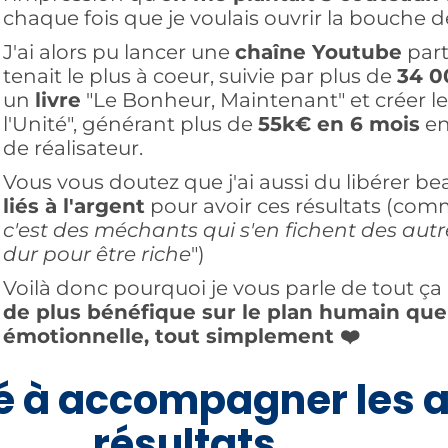
chaque fois que je voulais ouvrir la bouche 
J'ai alors pu lancer une
chaîne Youtube
part
tenait le plus à coeur, suivie par plus de
34 0
un
livre
"Le Bonheur, Maintenant" et créer l
l'Unité", générant plus de
55k€ en 6 mois
en
de réalisateur.
Vous vous doutez que j'ai aussi du libérer 
liés à l'argent
pour avoir ces résultats (com
c'est des méchants qui s'en fichent des autr
dur pour être riche
")
Voilà donc pourquoi je vous parle de tout ça 
de plus bénéfique sur le plan humain que 
émotionnelle, tout simplement ❤️
à accompagner les a
résultats