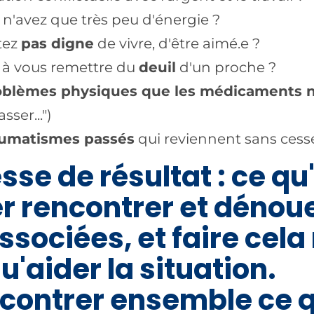
, n'avez que très peu d'énergie ?
tez
pas digne
de vivre, d'être aimé.e ?
s à vous remettre du
deuil
d'un proche ?
oblèmes physiques que les médicaments n
sser...")
aumatismes passés
qui reviennent sans cess
e de résultat : ce qu'
ler rencontrer et dénoue
sociées, et faire cela
u'aider la situation.
contrer ensemble ce q