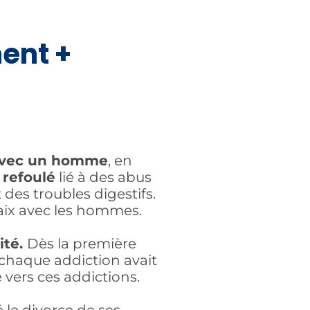
ent +
e avec un homme
, en
refoulé
lié à des abus
des troubles digestifs.
paix avec les hommes.
lité.
Dès la première
(chaque addiction avait
e vers ces addictions.