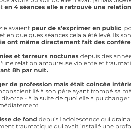
nous avons pu voir qu'elle n'avait jamais digér
et
en 4 séances elle a retrouvé une relation
uzie avaient
peur de s'exprimer en public
, p
et en quelques séances cela a été levé. Ils son
zie ont même directement fait des confére
nies et terreurs noctunes
depuis des année
d'une relation amoureuse violente et traumati
ant 8h par nuit.
er de profession mais était coincée intér
nconscient lié à son père ayant trompé sa m
 divorce - à la suite de quoi elle a pu changer
mmédiatement.
isse de fond
depuis l'adolescence qui draina
ent traumatique qui avait installé une prof