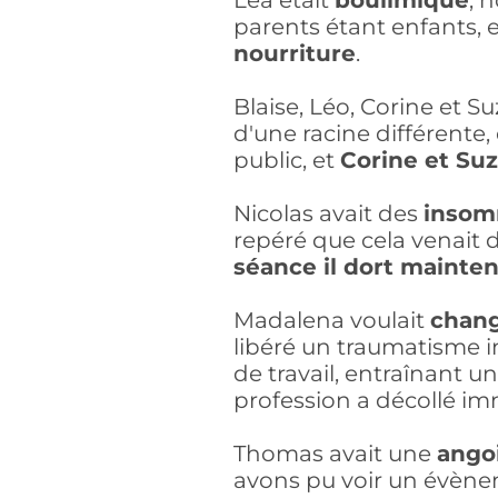
Léa était
boulimique
, 
parents étant enfants, 
nourriture
.
Blaise, Léo, Corine et S
d'une racine différente, 
public, et
Corine et Su
Nicolas avait des
insom
repéré que cela venait 
séance il dort mainten
Madalena voulait
chang
libéré un traumatisme i
de travail, entraînant un
profession a décollé i
Thomas avait une
ango
avons pu voir un évènem