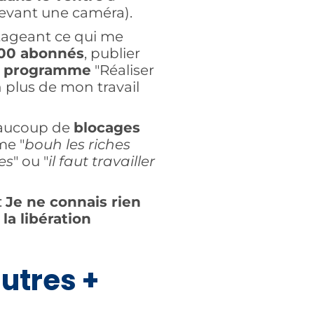
devant une caméra).
ageant ce qui me
00 abonnés
, publier
e
programme
"Réaliser
 plus de mon travail
beaucoup de
blocages
me "
bouh les riches
es
" ou "
il faut travailler
:
Je ne connais rien
la libération
utres +