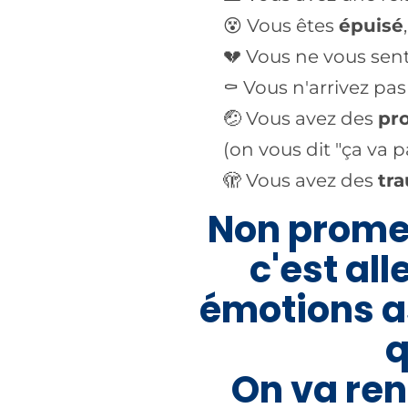
😵 Vous êtes
épuisé
💔 Vous ne vous sen
⚰️ Vous n'arrivez pa
🤕 Vous avez des
pr
(on vous dit "ça va pa
🫣 Vous avez des
tr
Non promess
c'est al
émotions as
q
On va ren