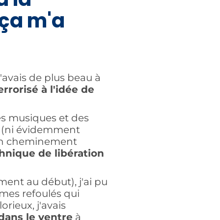
 ça m'a
j'avais de plus beau à
errorisé à l'idée de
s musiques et des
s (ni évidemment
d'un cheminement
hnique de libération
ement au début), j'ai pu
mes refoulés qui
rieux, j'avais
dans le ventre
à