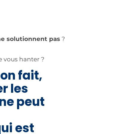
e solutionnent pas
?
e vous hanter ?
on fait,
r les
 ne peut
ui est