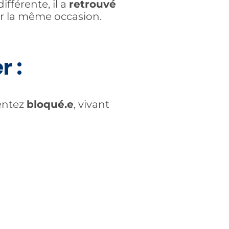
fférente, il a
retrouvé
r la même occasion.
r :
entez
bloqué.e
, vivant