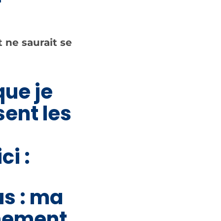
 ne saurait se
que je
sent les
i :
us : ma
gnement