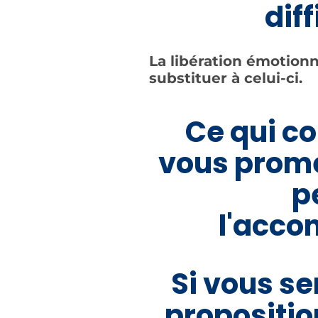
diff
La libération émotionn
substituer à celui-ci.
Ce qui co
vous promet
p
l'acco
Si vous se
propositi