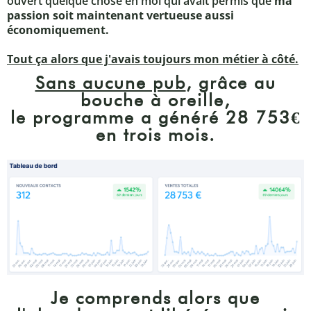
ouvert quelque chose en moi qui avait permis que
ma
passion soit maintenant vertueuse aussi
économiquement.
Tout ça alors que j'avais toujours mon métier à côté.
Sans aucune pub
, grâce au
bouche à oreille,
le programme a généré 28 753€
en trois mois.
Je comprends alors que