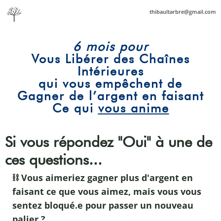
thibaultarbre@gmail.com
th
th
ib
ib
6 mois pour
a
a
ul
ul
Vous Libérer des Chaînes
ta
ta
Intérieures
r
r
b
b
qui vous empêchent de
re
re
Gagner de l’argent en faisant
@
@
Ce qui
vous anime
g
g
m
m
ai
ai
l.c
l.c
Si vous répondez "Oui" à une de
o
o
m
m
ces questions...
⛓️
Vous aimeriez gagner plus d'argent en
faisant ce que vous aimez, mais vous vous
sentez bloqué.e pour passer un nouveau
palier ?